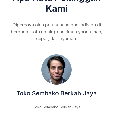
Kami
Dipercaya oleh perusahaan dan individu di
berbagai kota untuk pengiriman yang aman,
cepat, dan nyaman.
ri
Andi
“Awaln
t
arang
packi
Toko Sembako Berkah Jaya
poran
onsif
Toko Sembako Berkah Jaya
Sangat