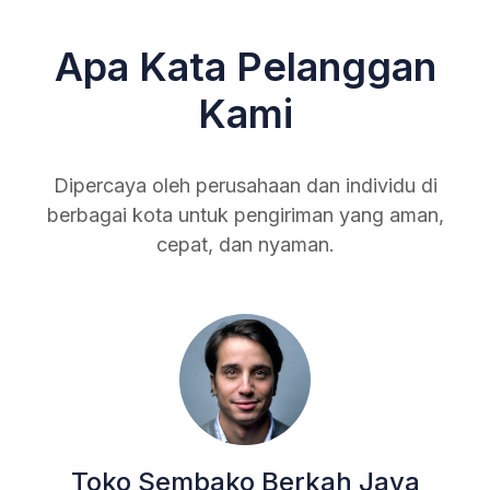
Apa Kata Pelanggan
Kami
Dipercaya oleh perusahaan dan individu di
berbagai kota untuk pengiriman yang aman,
cepat, dan nyaman.
ri
Andi
“Awaln
t
arang
packi
Toko Sembako Berkah Jaya