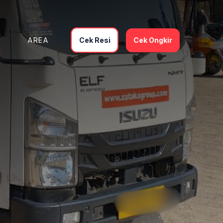
Cek Resi
Cek Ongkir
AREA