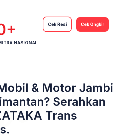
0+
Cek Resi
Cek Ongkir
AREA
MITRA NASIONAL
Mobil & Motor Jambi
limantan? Serahkan
ZATAKA Trans
s.