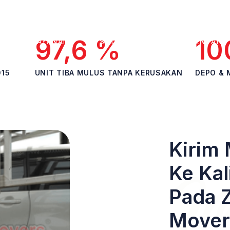
97,6 %
10
LAYANAN
SOLUSI BISNIS
TENTANG
015
UNIT TIBA MULUS TANPA KERUSAKAN
DEPO & 
Kirim 
Ke Ka
Pada 
Mover