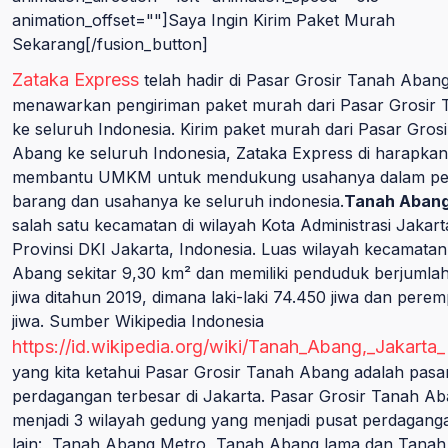
animation_offset=""]Saya Ingin Kirim Paket Murah
Sekarang[/fusion_button]
Zataka Express
telah hadir di Pasar Grosir Tanah Aban
menawarkan pengiriman paket murah dari Pasar Grosir
ke seluruh Indonesia. Kirim paket murah dari Pasar Gros
Abang ke seluruh Indonesia, Zataka Express di harapkan
membantu UMKM untuk mendukung usahanya dalam pe
barang dan usahanya ke seluruh indonesia.
Tanah Aban
salah satu kecamatan di wilayah Kota Administrasi Jakart
Provinsi DKI Jakarta, Indonesia. Luas wilayah kecamata
Abang sekitar 9,30 km² dan memiliki penduduk berjumla
jiwa ditahun 2019, dimana laki-laki 74.450 jiwa dan pere
jiwa. Sumber Wikipedia Indonesia
https://id.wikipedia.org/wiki/Tanah_Abang,_Jakarta
yang kita ketahui Pasar Grosir Tanah Abang adalah pasa
perdagangan terbesar di Jakarta. Pasar Grosir Tanah Ab
menjadi 3 wilayah gedung yang menjadi pusat perdagang
lain: Tanah Abang Metro, Tanah Abang lama dan Tana