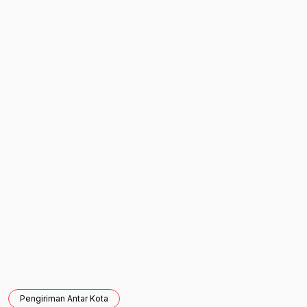
Kirim barang dari Tanah Abang sekarang dan
optimalkan distribusi bisnis Anda ke seluruh
Indonesia!
WhatsApp Sekarang
Pengiriman Antar Kota