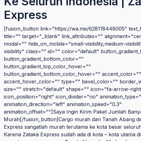
Ke Seluruh Indonesia | Z
Express
[fusion_button link="https://wa.me/628118448005" text
title="" target="_blank" link_attributes="" alignment="ce
modal="" hide_on_mobile="small-visibility,medium-visibilit
visibility" class="" id="" color="default" button_gradient
button_gradient_bottom_color=""
button_gradient_top_color_hover=""
button_gradient_bottom_color_hover="" accent_color="
accent_hover_color="" type="" bevel_color="" border_
size="" stretch="default" shape="" icon="fa-arrow-right
icon_position="right" icon_divider="no" animation_type=
animation_direction="left" animation_speed="0.3"
animation_offset=""]Saya Ingin Kirim Paket Jumlah Bany
Murah[/fusion_button]Cargo murah dari Tanah Abang d
Express sangatlah murah terutama ke kota besar seluruh
Karena Zataka Express sudah ada di kota – kota utama di