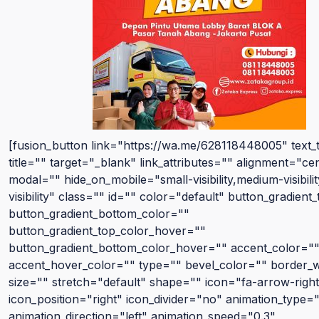
[fusion_button link="https://wa.me/628118448005" text
title="" target="_blank" link_attributes="" alignment="ce
modal="" hide_on_mobile="small-visibility,medium-visibilit
visibility" class="" id="" color="default" button_gradient
button_gradient_bottom_color=""
button_gradient_top_color_hover=""
button_gradient_bottom_color_hover="" accent_color="
accent_hover_color="" type="" bevel_color="" border_
size="" stretch="default" shape="" icon="fa-arrow-right
icon_position="right" icon_divider="no" animation_type=
animation_direction="left" animation_speed="0.3"