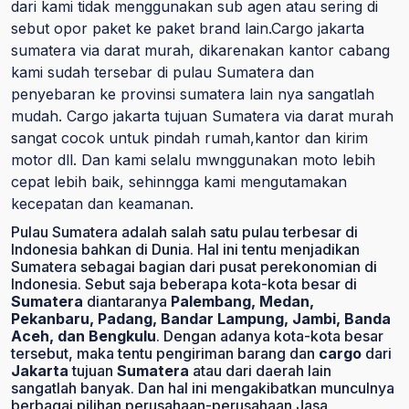
dari kami tidak menggunakan sub agen atau sering di
sebut opor paket ke paket brand lain.Cargo jakarta
sumatera via darat murah, dikarenakan kantor cabang
kami sudah tersebar di pulau Sumatera dan
penyebaran ke provinsi sumatera lain nya sangatlah
mudah. Cargo jakarta tujuan Sumatera via darat murah
sangat cocok untuk pindah rumah,kantor dan kirim
motor dll. Dan kami selalu mwnggunakan moto lebih
cepat lebih baik, sehinngga kami mengutamakan
kecepatan dan keamanan.
Pulau Sumatera adalah salah satu pulau terbesar di
Indonesia bahkan di Dunia. Hal ini tentu menjadikan
Sumatera sebagai bagian dari pusat perekonomian di
Indonesia. Sebut saja beberapa kota-kota besar di
Sumatera
diantaranya
Palembang, Medan,
Pekanbaru, Padang, Bandar Lampung, Jambi, Banda
Aceh, dan Bengkulu
. Dengan adanya kota-kota besar
tersebut, maka tentu pengiriman barang dan
cargo
dari
Jakarta
tujuan
Sumatera
atau dari daerah lain
sangatlah banyak. Dan hal ini mengakibatkan munculnya
berbagai pilihan perusahaan-perusahaan Jasa